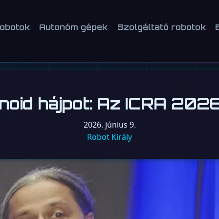
robotok
Autonóm gépek
Szolgáltató robotok
anoid hájpot: Az ICRA 202
2026. június 9.
Robot Király