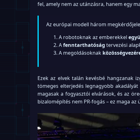
fel, amely nem az utánzásra, hanem egy mar
Az európai modell három megkérdőjelez
A robotoknak az emberekkel
együ
A
fenntarthatóság
tervezési ala
A megoldásoknak
közösségvezér
Ezek az elvek talán kevésbé hangzanak iz
tömeges elterjedés legnagyobb akadályát c
magasak a fogyasztói elvárások, és az 
bizalomépítés nem PR-fogás – ez maga az ü