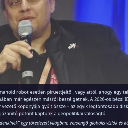
umanoid robot esetlen piruettjeitől, vagy attól, ahogy egy
obában már egészen másról beszélgetnek. A 2026-os bécsi I
er vezető koponyája gyűlt össze – az egyik legfontosabb d
józanító pofont kaptunk a geopolitikai valóságtól.
enkinek” egy töredezett világban: Versengő globális víziók és k