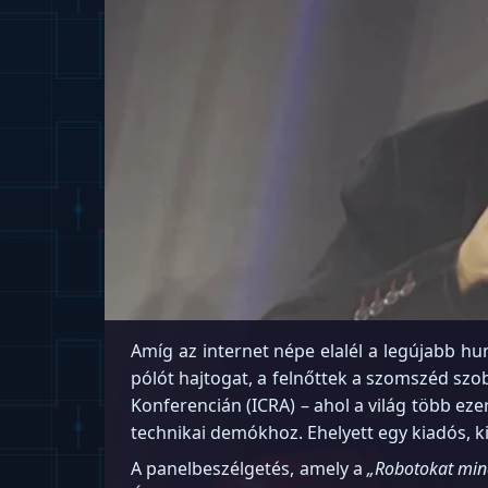
Amíg az internet népe elalél a legújabb h
pólót hajtogat, a felnőttek a szomszéd sz
Konferencián (ICRA) – ahol a világ több ez
technikai demókhoz. Ehelyett egy kiadós, ki
A panelbeszélgetés, amely a
„Robotokat mind