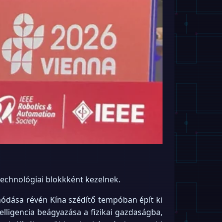
technológiai blokkként kezelnek.
nódása révén Kína szédítő tempóban épít ki
lligencia beágyazása a fizikai gazdaságba,