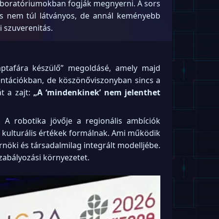
 laboratóriumokban fogják megnyerni. A sors
tés nem túl látványos, de annál keményebb
i szuverenitás.
aptafára készülő” megoldásé, amely majd
entációkban, de köszönőviszonyban sincs a
t a zajt:
„A ‘mindenkinek’ nem jelenthet
 A robotika jövője a regionális ambíciók
kulturális értékek formálnak. Ami működik
rnöki és társadalmilag integrált modelljébe.
szabályozási környezetet.