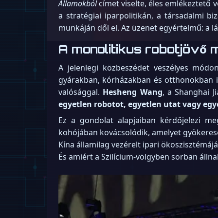
Államokból
címet viselte, éles emlékeztető 
a stratégiai iparpolitikán, a társadalmi
munkáján dől el. Az üzenet egyértelmű: a lá
A monolitikus robotjövő 
A jelenlegi közbeszédet veszélyes módo
gyárakban, kórházakban és otthonokban is 
valósággal.
Hesheng Wang
, a Shanghai J
egyetlen robotot, egyetlen utat vagy egye
Ez a gondolat alapjaiban kérdőjelezi me
kohójában kovácsolódik, amelyet gyökerese
Kína államilag vezérelt ipari ökoszisztémáj
És amiért a Szilícium-völgyben sorban állnak