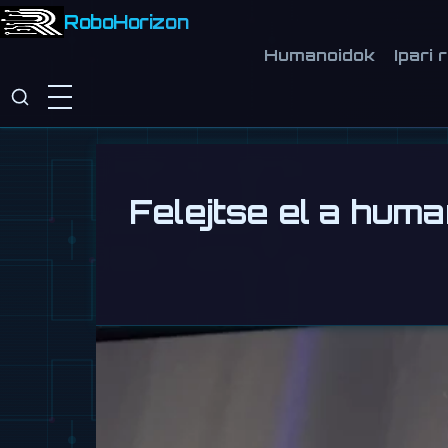
RoboHorizon
Humanoidok
Ipari 
Felejtse el a hum