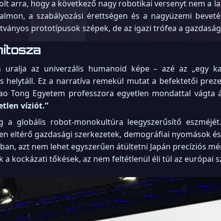
volt arra, hogy a következő nagy robotikai versenyt nem a
 bizalmon, a szabályozási érettségen és a nagyüzemi beve
tványos prototípusok szépek, de az igazi trófea a gazdaság
mítosza
n uralja az univerzális humanoid képe – azé az „egy k
helytáll. Ez a narratíva remekül mutat a befektetői prez
iao Tong Egyetem professzora egyetlen mondattal vágta á
tlen víziót.”
g a globális robot-monokultúra leegyszerűsítő eszméjét.
n eltérő gazdasági szerkezetek, demográfiai nyomások és 
ában, azt nem lehet egyszerűen átültetni Japán precíziós mé
 a kockázati tőkések, az nem feltétlenül éli túl az európai 