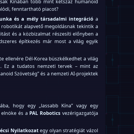
. Csak Kínában több mint kétszáz humanoid
lódi, fenntartható piacot?
unka és a mély társadalmi integráció
a
robotikát alapvető megoldásnak tekintik a
tást és a közbizalmat részesíti előnyben a
dszeres építkezés már most a világ egyik
te ellenére Dél-Korea büszkélkedhet a világ
 Ez a tudatos nemzeti tervek – mint az
anoid Szövetség” és a nemzeti AI-projektek
ába, hogy egy „lassabb Kína” vagy egy
 elnöke és a
PAL Robotics
vezérigazgatója
écsi Nyilatkozat
egy olyan stratégiát vázol