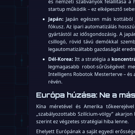
és nemzeti szabványok felállítása a 
startup működik – ez elképesztő sebess
Japán:
Japán egészen más kottából j
fókusz. Az ipari automatizálás hoss
gyártástól az idősgondozásig. A japá
csillogó, rövid távú demókkal szem
legautomatizáltabb gazdaságát ered
Dél-Korea:
Itt a stratégia a
koncentrá
legmagasabb robot-sűrűségével: me
Intelligens Robotok Mesterterve – és
révén.
Európa húzása: Ne a más
Kína méretével és Amerika tőkeerejév
„szabályozottabb Szilícium-völgy” akarjon 
szerint ez végzetes stratégiai hiba lenne.
Ehelyett Európának a saját egyedi erősség