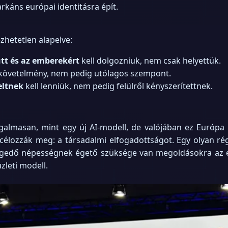
káns európai identitásra épít.
hetetlen alapelve:
tt és az emberekért
kell dolgozniuk, nem csak helyettük.
pkövetelmény, nem pedig utólagos szempont.
eltnek
kell lenniük, nem pedig felülről kényszerítettnek.
galmasan, mint egy új AI-modell, de valójában ez Európa 
élozzák meg: a társadalmi elfogadottságot. Egy olyan rég
öregedő népességnek égető szüksége van megoldásokra az
zleti modell.