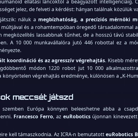
humanoid ellátási láncoktól a beágyazott intelligenciáig
éget jelez, de felveti a kérdést: hányan találnak közülük va
átszik: náluk a
megbízhatóság, a precíziós mérnöki m
zú múltjával és a rohamtempóban öregedő társadalommal a 
n megközelítés lassabbnak tűnhet, de a hosszú távú stabili
ben. A 10 000 munkavállalóra jutó 446 robottal ez a mó
ményezte.
lt koordináció és az agresszív végrehajtás
. Kisebb mére
gdöbbentő módon 1220 robot jut 10 000 alkalmazottra.
 a könyörtelen végrehajtás eredménye, különösen a „K-Hum
ok meccsét játszd
el szemben Európa könnyen beleeshetne abba a csapd
lenni.
Francesco Ferro
, az
euRobotics
újonnan kinevezett
eire kell támaszkodnia. Az ICRA-n bemutatott
euRobotics B