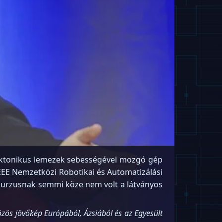
 tektonikus lemezek sebességével mozgó gép
EEE Nemzetközi Robotikai és Automatizálási
iskurzusnak semmi köze nem volt a látványos
özös jövőkép Európából, Ázsiából és az Egyesült