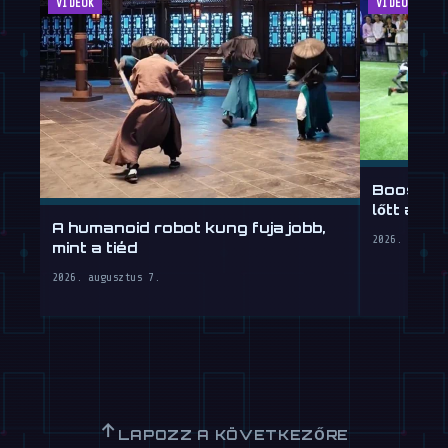
VIDEÓK
VIDEÓK
Booster 
lőtt a W
A humanoid robot kung fuja jobb,
2026. augusz
mint a tiéd
2026. augusztus 7.
↑
LAPOZZ A KÖVETKEZŐRE