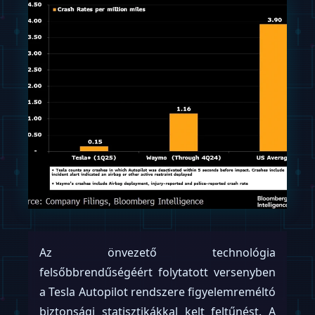
Az önvezető technológia
felsőbbrendűségéért folytatott versenyben
a Tesla Autopilot rendszere figyelemreméltó
biztonsági statisztikákkal kelt feltűnést. A