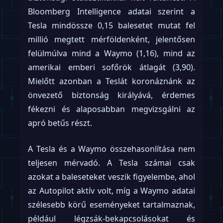
Bloomberg Intelligence adatai szerint a
Tesla mindössze 0,15 balesetet mutat fel
millió megtett mérföldenként, jelentősen
felülmúlva mind a Waymo (1,16), mind az
amerikai emberi sofőrök átlagát (3,90).
Mielőtt azonban a Teslát koronáznánk az
önvezető biztonság királyává, érdemes
fékezni és alaposabban megvizsgálni az
apró betűs részt.
A Tesla és a Waymo összehasonlítása nem
teljesen mérvadó. A Tesla számai csak
azokat a baleseteket veszik figyelembe, ahol
az Autopilot aktív volt, míg a Waymo adatai
szélesebb körű eseményeket tartalmaznak,
például légzsák-bekapcsolásokat és