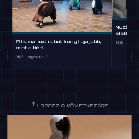
Nucleus
alatt, mu
A humanoid robot kung fuja jobb,
2026. augusz
mint a tiéd
2026. augusztus 7.
↑
LAPOZZ A KÖVETKEZŐRE