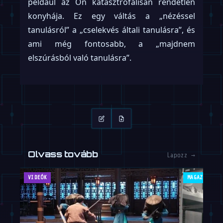
például az Ön katasztrofálisan rendetlen
konyhája. Ez egy váltás a „nézéssel
tanulásról” a „cselekvés általi tanulásra”, és
ami még fontosabb, a „majdnem
elszúrásból való tanulásra”.
Olvass tovább
Lapozz →
VIDEÓK
MAGAZIN