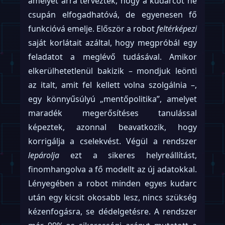
amelyet arra terveztek, hogy a kudarcot ne
csupán elfogadhatóvá, de egyenesen fő
funkcióvá emelje. Először a robot
feltérképezi
saját korlátait azáltal, hogy megpróbál egy
feladatot a meglévő tudásával. Amikor
elkerülhetetlenül bakizik – mondjuk leönti
az italt, amit fel kellett volna szolgálnia –,
egy könnyűsúlyú „mentőpolitika”, amelyet
maradék megerősítéses tanulással
képeztek, azonnal beavatkozik, hogy
korrigálja a cselekvést. Végül a rendszer
lepárolja
ezt a sikeres helyreállítást,
finomhangolva a fő modellt az új adatokkal.
Lényegében a robot minden egyes kudarc
után egy kicsit okosabb lesz, nincs szükség
kézenfogásra, se dédelgetésre. A rendszer