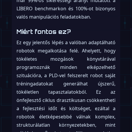
már 99%-os sikerességi arányt mutatott a
LIBERO benchmarkon és 100%-ot bizonyos
valós manipulációs feladatokban.
Miért fontos ez?
Ez egy jelentős lépés a valóban adaptálható
robotok megalkotása felé. Ahelyett, hogy
tökéletes mozgások könyvtárával
programoznák minden elképzelhető
szituációra, a PLD-vel felszerelt robot saját
tréningadatokat generálhat újszerű,
tökéletlen tapasztalatokból. Ez az
önfejlesztő ciklus drasztikusan csökkentheti
a fejlesztési időt és költséget, ezáltal a
robotok életképesebbé válnak komplex,
strukturálatlan környezetekben, mint