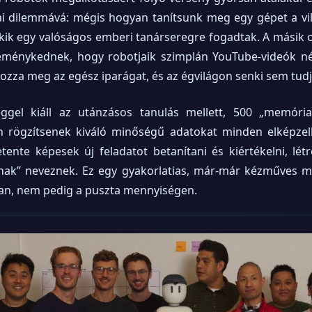
iai dilemmává: mégis hogyan tanítsunk meg egy gépet a vi
akik egy valóságos emberi tanárseregre fogadtak. A másik 
ménykednek, hogy robotjaik szimplán YouTube-videók néz
ozza meg az egész iparágat, és az égvilágon senki sem tudja
ggel kiáll az utánzásos tanulás mellett, 500 „memóriafe
n rögzítsenek kiváló minőségű adatokat minden elképzelh
ente képesek új feladatot betanítani és kiértékelni, lét
nak” neveznek. Ez egy gyakorlatias, már-már kézműves me
an, nem pedig a puszta mennyiségen.