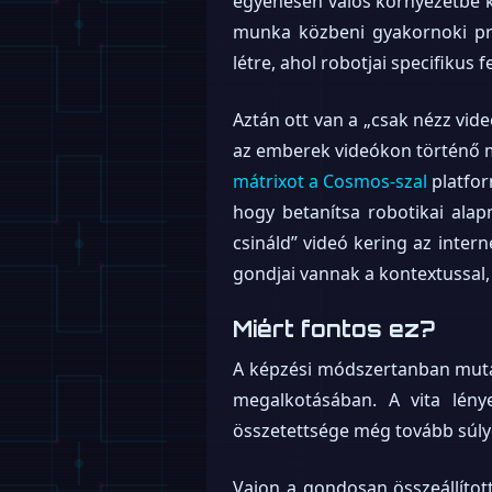
egyenesen valós környezetbe kü
munka közbeni gyakornoki p
létre, ahol robotjai specifiku
Aztán ott van a „csak nézz vide
az emberek videókon történő me
mátrixot a Cosmos-szal
platfor
hogy betanítsa robotikai alap
csináld” videó kering az inter
gondjai vannak a kontextussal, 
Miért fontos ez?
A képzési módszertanban mutat
megalkotásában. A vita lény
összetettsége még tovább súly
Vajon a gondosan összeállíto