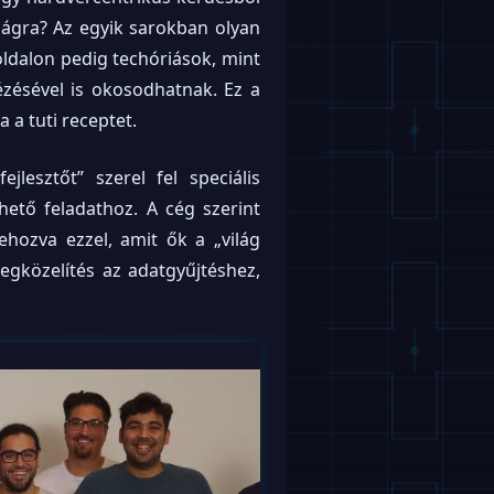
lágra? Az egyik sarokban olyan
oldalon pedig techóriások, mint
ésével is okosodhatnak. Ez a
 a tuti receptet.
jlesztőt” szerel fel speciális
ető feladathoz. A cég szerint
rehozva ezzel, amit ők a „világ
gközelítés az adatgyűjtéshez,