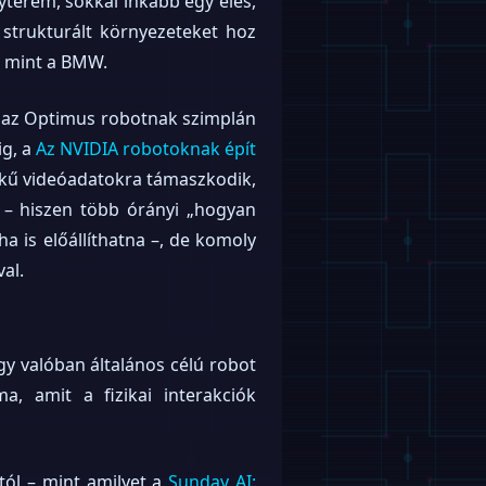
yterem, sokkal inkább egy éles,
 strukturált környezeteket hoz
, mint a BMW.
t az Optimus robotnak szimplán
g, a
Az NVIDIA robotoknak épít
tékű videóadatokra támaszkodik,
r – hiszen több órányi „hogyan
a is előállíthatna –, de komoly
al.
y valóban általános célú robot
, amit a fizikai interakciók
tól – mint amilyet a
Sunday AI: