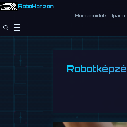
RoboHorizon
Humanoidok
Ipari 
Robotképzés