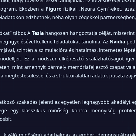
ldi, hogy távvezérléssel tanuljanak. Ez kevésbé egy osztál
rogram. Eközben a
Figure
fizikai „Neura Gym”-eket, azaz
s feladatokon edzhetnek, néha olyan cégekkel partnerségben
ókat” tábor. A
Tesla
hangosan hangoztatja célját, miszerin
gfigyelésével kellene feladatokat tanulnia. Az
Nvidia
pedi
mjával, szintén a szimulációra és hatalmas, internetes lép
modelljeit. Ez a módszer elképesztő skálázhatóságot ígé
neten, mint amennyit bármely memóriafejlesztő csapat valah
a megtestesüléssel és a strukturálatlan adatok puszta zajáv
kozó szakadás jelenti az egyetlen legnagyobb akadályt eg
ege egy klasszikus minőség kontra mennyiség probléma
osbít.
tt, kiváló minőségű adathalmaz az emberi demonstrátorok