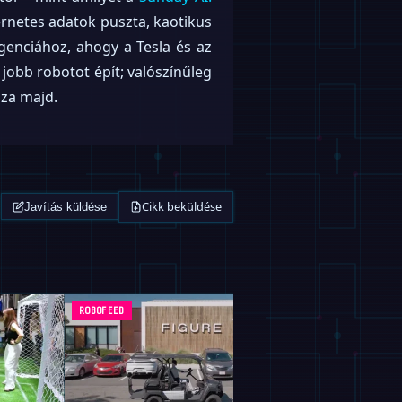
ernetes adatok puszta, kaotikus
genciához, ahogy a Tesla és az
 jobb robotot épít; valószínűleg
zza majd.
Cikk beküldése
Javítás küldése
ROBOFEED
MAGAZIN