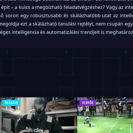
épít – a kulcs a megbízható feladatvégzéshez? Vagy az int
ő soron egy robusztusabb és skálázhatóbb utat az intelli
 megoldja ezt a skálázható tanulási rejtélyt, nem csupán egy
éges intelligencia és automatizálási trendjeit is meghatáro
MAGAZIN
VIDEÓK