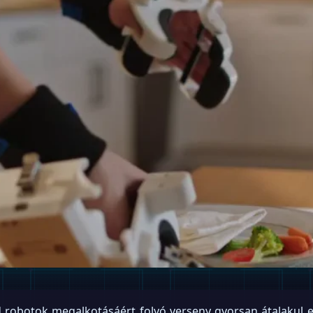
 robotok megalkotásáért folyó verseny gyorsan átalakul e