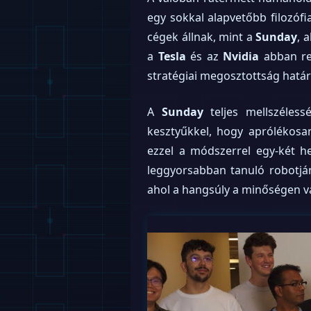
egy sokkal alapvetőbb filozóf
cégek állnak, mint a
Sunday
, 
a
Tesla
és az
Nvidia
abban re
stratégiai megosztottság határ
A
Sunday
teljes mellszélessé
kesztyűkkel, hogy aprólékosa
ezzel a módszerrel egy-két het
leggyorsabban tanuló robotjá
ahol a hangsúly a minőségen v