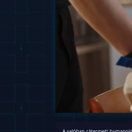
A valóban rátermett humanoid