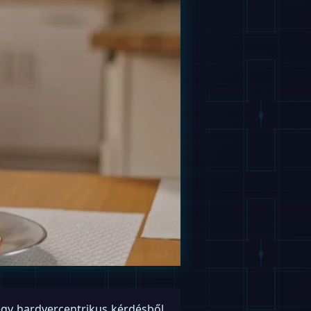
gy hardvercentrikus kérdésből