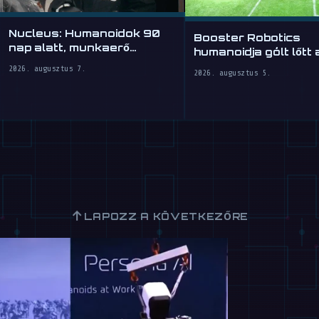
Nucleus: Humanoidok 90
Booster Robotics
nap alatt, munkaerő
humanoidja gólt lőtt
óradíjért
2026-on
2026. augusztus 7.
2026. augusztus 5.
↑
LAPOZZ A KÖVETKEZŐRE