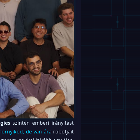
gies
szintén emberi irányítást
mornyikod, de van ára
robotjait