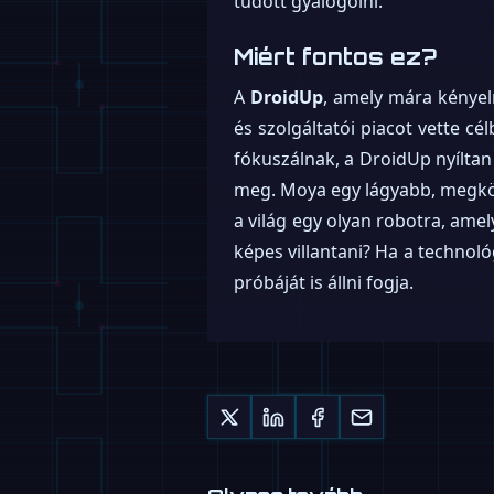
tudott gyalogolni.
Miért fontos ez?
A
DroidUp
, amely mára kényel
és szolgáltatói piacot vette c
fókuszálnak, a DroidUp nyíltan
meg. Moya egy lágyabb, megköz
a világ egy olyan robotra, ame
képes villantani? Ha a technoló
próbáját is állni fogja.