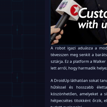
A robot igazi aduásza a modu
tévesszen meg senkit a baráts
sztárja. Ez a platform a Walker
lett arról, hogy harmadik helye
A DroidUp láthatóan sokat tanu
hűtéssel és hosszabb élett
köszönhetően, amelyeket a s
hétpecsétes titokként őrzik, 