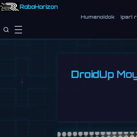
RoboHorizon
Humanoidok
Ipari 
DroidUp Moy