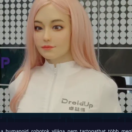
 a humanoid robotok világa nem tartogathat több megle