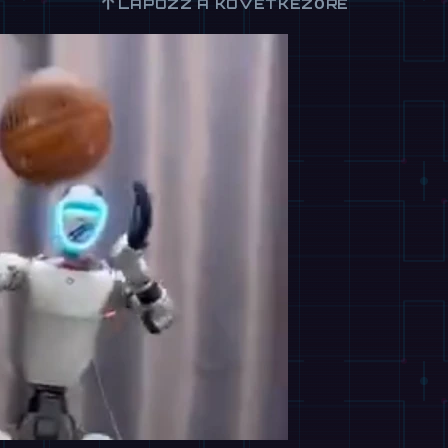
↑
LAPOZZ A KÖVETKEZŐRE