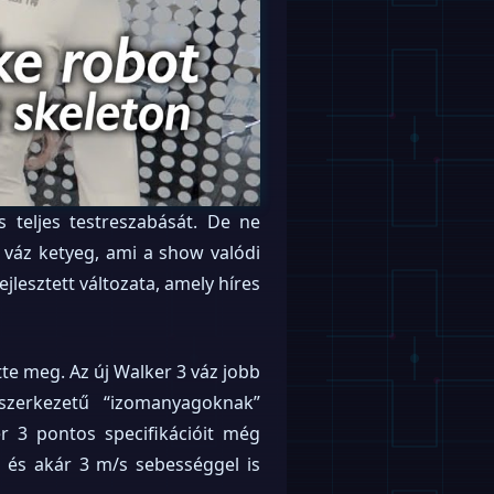
 teljes testreszabását. De ne
váz ketyeg, ami a show valódi
jlesztett változata, amely híres
te meg. Az új Walker 3 váz jobb
szerkezetű “izomanyagoknak”
 3 pontos specifikációit még
, és akár 3 m/s sebességgel is