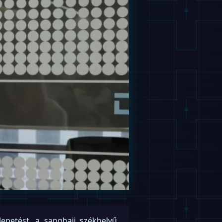
petést, a sanghaji székhelyű