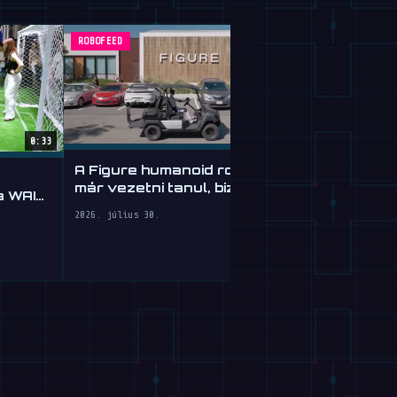
ROBOFEED
MAGAZIN
0:33
A Figure humanoid robotja
Google Gemi
már vezetni tanul, bizonyos
 a WAIC
Agyátülteté
fokig
Robotoknak
2026. július 30.
2026. július 30.