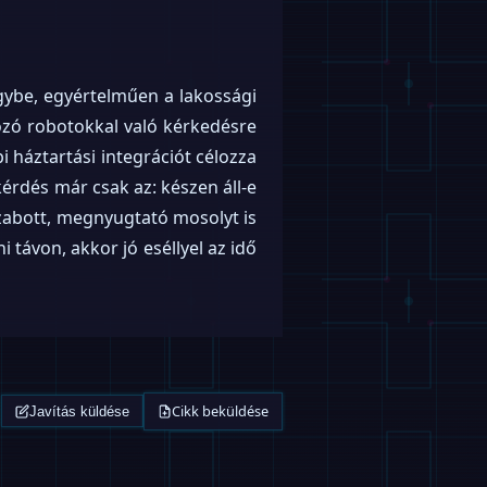
ybe, egyértelműen a lakossági
tózó robotokkal való kérkedésre
 háztartási integrációt célozza
rdés már csak az: készen áll-e
szabott, megnyugtató mosolyt is
 távon, akkor jó eséllyel az idő
Cikk beküldése
Javítás küldése