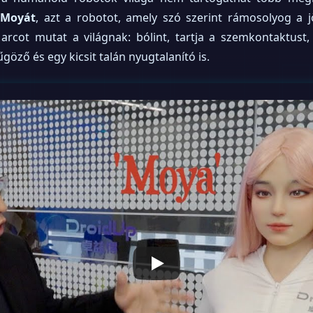
Moyát
, azt a robotot, amely szó szerint rámosolyog a 
rcot mutat a világnak: bólint, tartja a szemkontaktust, 
göző és egy kicsit talán nyugtalanító is.