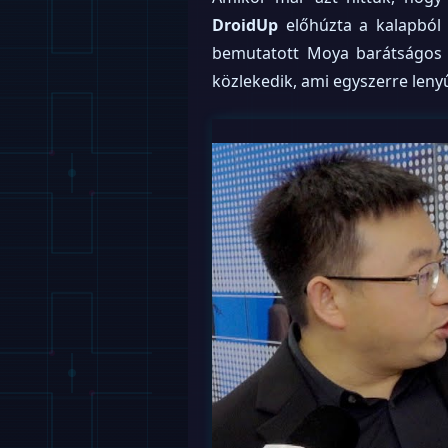
DroidUp
előhúzta a kalapból
bemutatott Moya barátságos a
közlekedik, ami egyszerre lenyű