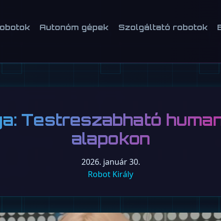
robotok
Autonóm gépek
Szolgáltató robotok
a: Testreszabható human
alapokon
2026. január 30.
Robot Király