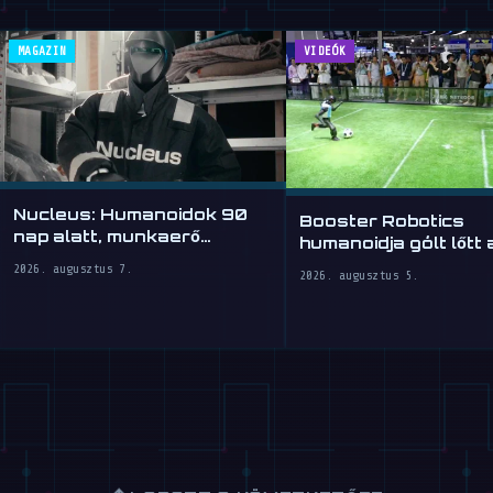
MAGAZIN
VIDEÓK
Nucleus: Humanoidok 90
Booster Robotics
nap alatt, munkaerő
humanoidja gólt lőtt
óradíjért
2026-on
2026. augusztus 7.
2026. augusztus 5.