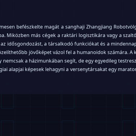
mesen befészkelte magát a sanghaji Zhangjiang Robotvölg
élba. Miközben más cégek a raktári logisztikára vagy a szal
 az idősgondozást, a társalkodó funkciókat és a mindennapi
elíthetőbb jövőképet vázol fel a humanoidok számára. A ké
ly nemcsak a házimunkában segít, de egy egyedileg testre
giai alapjai képesek lehagyni a versenytársakat egy maratoni