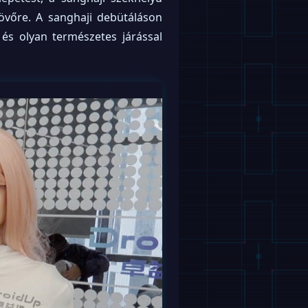
jövőre. A sanghaji debütáláson
és olyan természetes járással