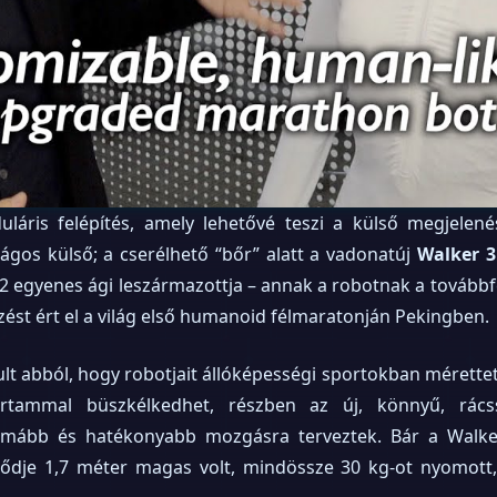
láris felépítés, amely lehetővé teszi a külső megjelenés
ágos külső; a cserélhető “bőr” alatt a vadonatúj
Walker 3
 2 egyenes ági leszármazottja – annak a robotnak a továbbfe
zést ért el a világ első humanoid félmaratonján Pekingben.
lt abból, hogy robotjait állóképességi sportokban mérettet
artammal büszkélkedhet, részben az új, könnyű, rács
imább és hatékonyabb mozgásra terveztek. Bár a Walker
elődje 1,7 méter magas volt, mindössze 30 kg-ot nyomott