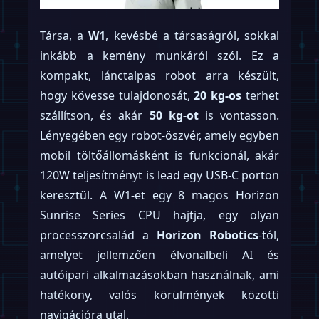
Társa, a
W1
, kevésbé a társaságról, sokkal
inkább a kemény munkáról szól. Ez a
kompakt, lánctalpas robot arra készült,
hogy kövesse tulajdonosát,
20 kg-os
terhet
szállítson, és akár
50 kg-ot
is vontasson.
Lényegében egy robot-öszvér, amely egyben
mobil töltőállomásként is funkcionál, akár
120W teljesítményt is lead egy USB-C porton
keresztül. A W1-et egy 8 magos Horizon
Sunrise Series CPU hajtja, egy olyan
processzorcsalád a
Horizon Robotics
-tól,
amelyet jellemzően élvonalbeli AI és
autóipari alkalmazásokban használnak, ami
hatékony, valós körülmények közötti
navigációra utal.