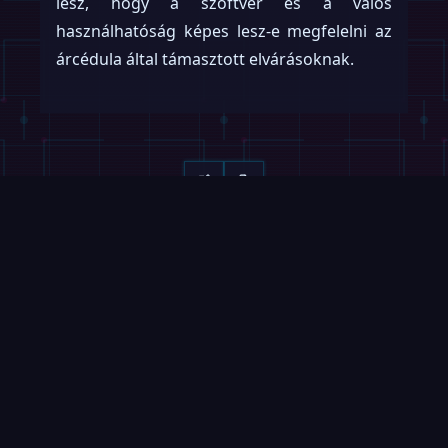
lesz, hogy a szoftver és a valós
használhatóság képes lesz-e megfelelni az
árcédula által támasztott elvárásoknak.
Olvass tovább
Lapozz →
VIDEÓK
MAGAZIN