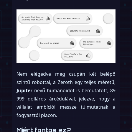
Nem elégedve meg csupán két belépő
szintű robottal, a Zeroth egy teljes méretű,
Jupiter
nevű humanoidot is bemutatott, 89
999 dolláros árcédulával, jelezve, hogy a
vállalat ambíciói messze túlmutatnak a
fogyasztói piacon.
Miért fontos ez?