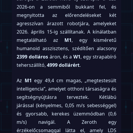
2026-on a semmiből bukkant fel, és
megnyitotta az előrendeléseket két
agresszívan árazott robotjára, amelyeket
2026. április 15-ig szállítanak. A kínálatban
megtalálható az
M1
, egy kisméretű
humanoid asszisztens, szédítően alacsony
2399 dolláros
áron, és a
W1
, egy strapabíró
teherszállító,
4999 dollárért
.
Az
M1
egy 49,4 cm magas, „megtestesült
intelligencia”, amelyet otthoni társaságra és
segítségnyújtásra terveztek. Kétlábú
járással (kényelmes, 0,05 m/s sebességgel)
és gyorsabb, kerekes üzemmódban (0,6
m/s) navigál. A Zeroth egy
érzékelőcsomaggal látta el, amely LDS