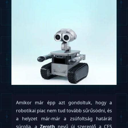
Amikor már épp azt gondoltuk, hogy a
robotikai piac nem tud tovább sűrűsödni, és
a helyzet már-már a zsúfoltság határát
súrolja, a
Zeroth
nevű új szereplő a CES