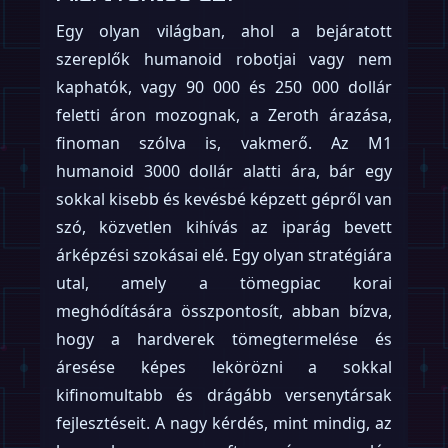
Egy olyan világban, ahol a bejáratott
szereplők humanoid robotjai vagy nem
kaphatók, vagy 90 000 és 250 000 dollár
feletti áron mozognak, a Zeroth árazása,
finoman szólva is, vakmerő. Az M1
humanoid 3000 dollár alatti ára, bár egy
sokkal kisebb és kevésbé képzett gépről van
szó, közvetlen kihívás az iparág bevett
árképzési szokásai elé. Egy olyan stratégiára
utal, amely a tömegpiac korai
meghódítására összpontosít, abban bízva,
hogy a hardverek tömegtermelése és
áresése képes lekörözni a sokkal
kifinomultabb és drágább versenytársak
fejlesztéseit. A nagy kérdés, mint mindig, az