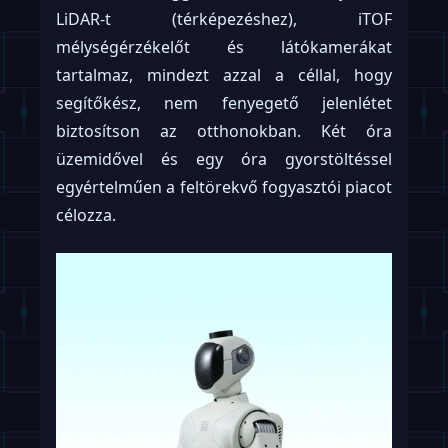
LiDAR-t (térképezéshez), iTOF
mélységérzékelőt és látókamerákat
tartalmaz, mindezt azzal a céllal, hogy
segítőkész, nem fenyegető jelenlétet
biztosítson az otthonokban. Két óra
üzemidővel és egy óra gyorstöltéssel
egyértelműen a feltörekvő fogyasztói piacot
célozza.