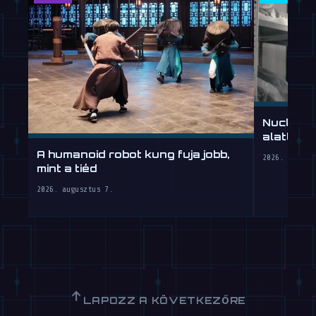
Nucleus
alatt, mu
A humanoid robot kung fuja jobb,
2026. augusz
mint a tiéd
2026. augusztus 7.
↑
LAPOZZ A KÖVETKEZŐRE