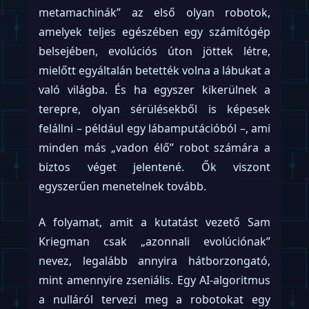
metamachinák” az első olyan robotok,
amelyek teljes egészében egy számítógép
belsejében, evolúciós úton jöttek létre,
mielőtt egyáltalán betették volna a lábukat a
való világba. És ha egyszer kikerülnek a
terepre, olyan sérülésekből is képesek
felállni – például egy lábamputációból –, ami
minden más „vadon élő” robot számára a
biztos véget jelentené. Ők viszont
egyszerűen menetelnek tovább.
A folyamat, amit a kutatást vezető Sam
Kriegman csak „azonnali evolúciónak”
nevez, legalább annyira hátborzongató,
mint amennyire zseniális. Egy AI-algoritmus
a nulláról tervezi meg a robotokat egy