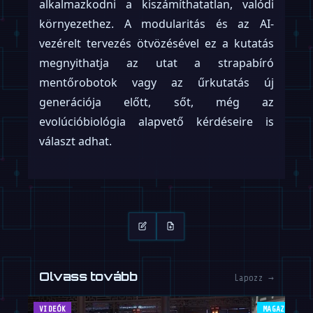
alkalmazkodni a kiszámíthatatlan, valódi
környezethez. A modularitás és az AI-
vezérelt tervezés ötvözésével ez a kutatás
megnyithatja az utat a strapabíró
mentőrobotok vagy az űrkutatás új
generációja előtt, sőt, még az
evolúcióbiológia alapvető kérdéseire is
választ adhat.
Olvass tovább
Lapozz →
VIDEÓK
MAGAZIN