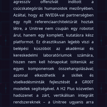
agresszív offenzívát indított a
csúcskategóriás humanoidok mezőnyében.
Azáltal, hogy az NVIDIA-val partnerségben
egy nyílt referenciaarchitektúrát hoztak
létre, a Unitree nem csupán egy robotot
árul, hanem egy komplett, kutatásra kész
platformot. Ez drasztikusan lejjebb viszi a
belépési küszöböt az akadémiai és
kereskedelmi laboratóriumok számára,
hiszen nem kell hónapokat tölteniük az
egyes komponensek összehangolásával;
azonnal elkezdhetik a skillek és
viselkedésminták fejlesztését a GR00T
modellek segítségével. A H2 Plus közvetlen
hadüzenet a zárt, vertikálisan integrált
rendszereknek – a Unitree ugyanis arra