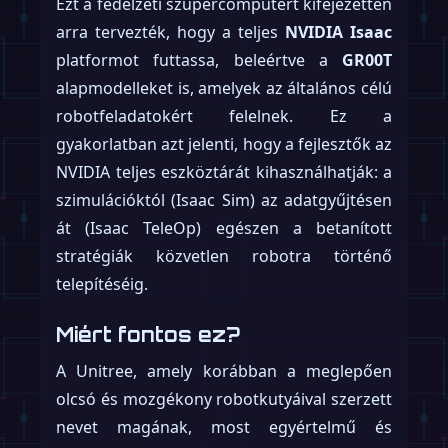
Ezt a fedélzeti szupercomputert kifejezetten
arra tervezték, hogy a teljes
NVIDIA Isaac
platformot futtassa, beleértve a
GR00T
alapmodelleket is, amelyek az általános célú
robotfeladatokért felelnek. Ez a
gyakorlatban azt jelenti, hogy a fejlesztők az
NVIDIA teljes eszköztárát kihasználhatják: a
szimulációktól (Isaac Sim) az adatgyűjtésen
át (Isaac TeleOp) egészen a betanított
stratégiák közvetlen robotra történő
telepítéséig.
Miért fontos ez?
A Unitree, amely korábban a meglepően
olcsó és mozgékony robotkutyáival szerzett
nevet magának, most egyértelmű és