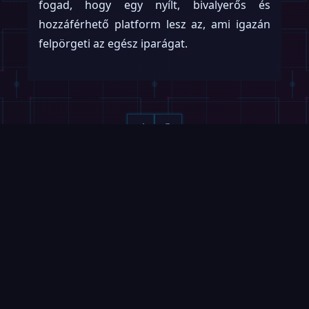
fogad, hogy egy nyílt, bivalyerős és
hozzáférhető platform lesz az, ami igazán
felpörgeti az egész iparágat.
Olvass tovább
Lapozz →
VIDEÓK
ROBOFEED