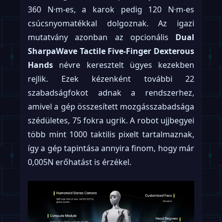
360 N·m-es, a karok pedig 120 N·m-es
csúcsnyomatékkal dolgoznak. Az igazi
mutatvány azonban az opcionális
Dual
SharpaWave Tactile Five-Finger Dexterous
Hands
névre keresztelt ügyes kezekben
rejlik. Ezek kézenként további 22
szabadságfokot adnak a rendszerhez,
amivel a gép összesített mozgásszabadsága
szédületes, 75 fokra ugrik. A robot ujjbegyei
több mint 1000 taktilis pixelt tartalmaznak,
így a gép tapintása annyira finom, hogy már
0,005N erőhatást is érzékel.