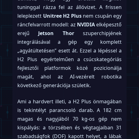
tuninggal rázza fel az állóvizet. A frissen
leleplezett
Unitree H2 Plus
nem csupán egy
ráncfelvarrott modell: az
NVIDIA
elképesztő
erejű
Jetson Thor
szuperchipjének
integrálásával a gép egy komplett
„agyátültetésen” esett át. Ezzel a lépéssel a
H2 Plus egyértelműen a csúcskategóriás
fejlesztői platformok közé pozicionálja
magát, ahol az AI-vezérelt robotika
következő generációja születik.
Ami a hardvert illeti, a H2 Plus önmagában
is tekintélyt parancsoló darab. A 182 cm
magas és nagyjából 70 kg-os gép nem
kispályás: a törzsében és végtagjaiban 31
szabadságfok (DOF) kapott helyet, a lábak