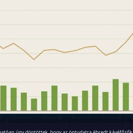
thatóan úgy döntöttek, hogy az öntudatra ébredt kávéfőzők