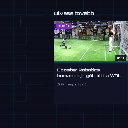
Olvass tovább
VIDEÓK
0:33
Booster Robotics
humanoidja gólt lőtt a WAIC
2026-on
2026. augusztus 5.