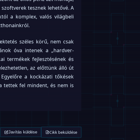
b szoftverek tesznek lehetővé. A
ól a komplex, valós világbeli
tthonainkról.
efektetés széles körű, nem csak
ánok óva intenek a „hardver-
ikai termékek fejlesztésének és
ezhetetlen, az előttünk álló út
. Egyelőre a kockázati tőkések
a tettek fel mindent, és nem is
Cikk beküldése
Javítás küldése