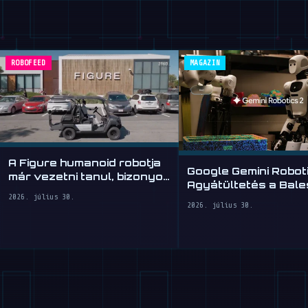
ROBOFEED
MAGAZIN
A Figure humanoid robotja
Google Gemini Roboti
már vezetni tanul, bizonyos
Agyátültetés a Bal
fokig
Robotoknak
2026. július 30.
2026. július 30.