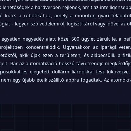
s lehetőségek a hardverben rejlenek, amit az intelligenseb
ső kulcs a robotikához, amely a monoton gyári feladatokt
ógiát – legyen szó védelemről, logisztikáról vagy idővel az o
 egyetlen negyedév alatt közel 500 ügylet zárult le, a b
rojektben koncentrálódik. Ugyanakkor az iparági veter
tetőktől, akik újak ezen a területen, és alábecsülik a fiz
eit. Bár az automatizáció hosszú távú trendje megkérdőjel
ípusokkal és elégetett dollármilliárdokkal lesz kikövezve
 nem egy újabb ételkiszállító appra fogadtak. Az atomokr