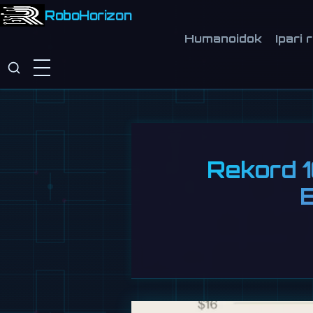
RoboHorizon
Humanoidok
Ipari 
Rekord 1