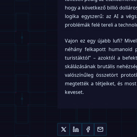
hogy a következő billió dolláro
logika egyszerű: az AI a vég
problémák felé tereli a technol
Vajon ez egy újabb lufi? Mivel
néhány felkapott humanoid p
turistáktól” – azoktól a befek
skálázásának brutális nehézség
valószínűleg összetört protot
megtették a tétjeiket, és most
keveset.