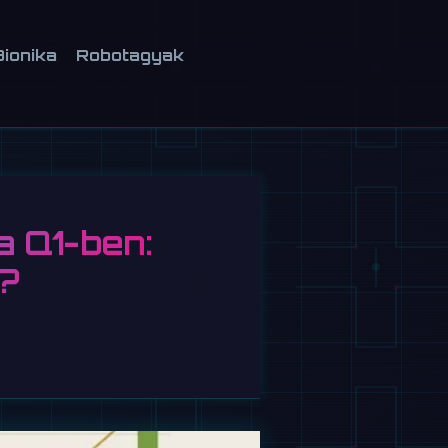
Bionika
Robotagyak
a Q1-ben:
?