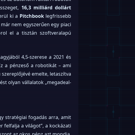
összeget,
16,3 milliárd dollárt
erül ki a
Pitchbook
legfrissebb
z már nem egyszerűen egy piaci
ol el a tisztán szoftveralapú
agyjából 4,5-szerese a 2021 és
Ez a pénzeső a robotikát – ami
szereplőjévé emelte, letaszítva
ést olyan vállalatok „megadeal-
gy stratégiai fogadás arra, amit
felfalja a világot”, a kockázati
iszont az okos pénz azt mondja,