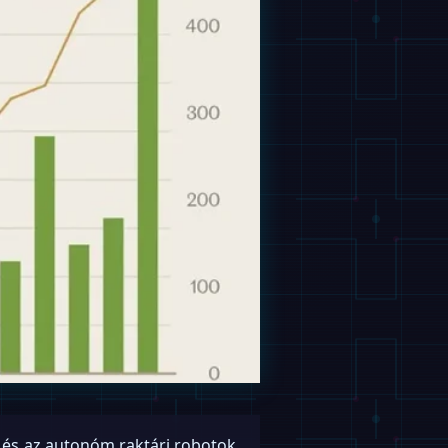
 és az autonóm raktári robotok