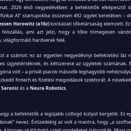
dalmat. 2026 első negyedévében a befektetők elképesztő 
 „fizikai AI” startupokba összesen 492 ügylet keretében – d
ssen Horowitz (a16z)
kockázati tőketársaság elemzett. E
 felszállás, ami azt jelzi, hogy a tőke tömegesen vándor
 világformáló hardverek felé.
t a számot: ez az egyetlen negyedévnyi befektetési láz n
es ügyletértéknek, és kétszerese az ügyletek számának. 
gória volt – a privát piacok második legnagyobb nehézsúlyú 
zkedő fintech és fizetési megoldások szektorát. A növeked
a
Saronic
és a
Neura Robotics
.
ogy a befektetők a legújabb csillogó kütyüt kergetik. Ez e
snak” nevez. Évtizedekig az volt a mantra, hogy „a szoftver 
 könnyen skálázható üzleti modelleket hajszolták. Most v