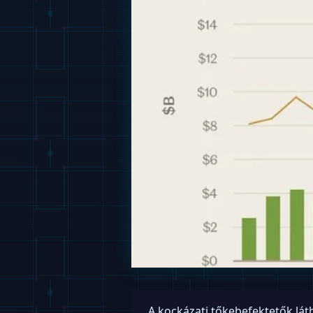
A kockázati tőkebefektetők lá