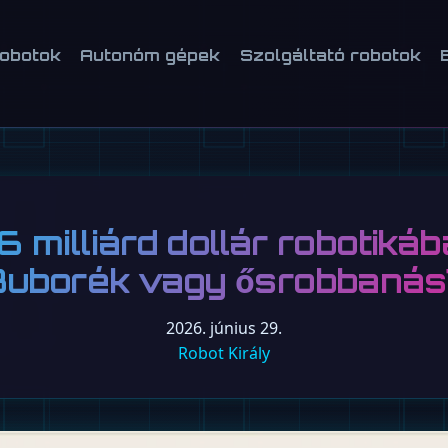
robotok
Autonóm gépek
Szolgáltató robotok
6 milliárd dollár robotikáb
Buborék vagy ősrobbanás
2026. június 29.
Robot Király