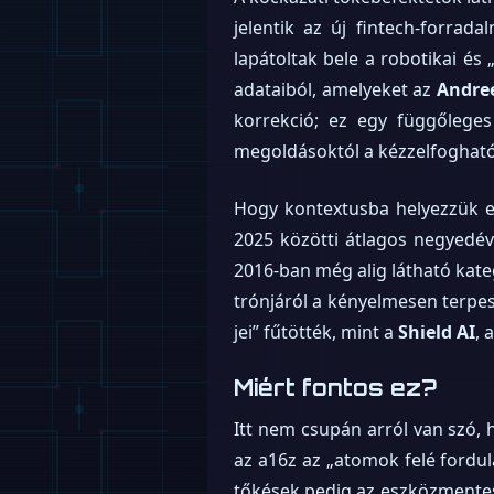
jelentik az új fintech-forra
lapátoltak bele a robotikai és
adataiból, amelyeket az
Andree
korrekció; ez egy függőleges
megoldásoktól a kézzelfogható,
Hogy kontextusba helyezzük ez
2025 közötti átlagos negyedév
2016-ban még alig látható kate
trónjáról a kényelmesen terpes
jei” fűtötték, mint a
Shield AI
, 
Miért fontos ez?
Itt nem csupán arról van szó, h
az a16z az „atomok felé fordulá
tőkések pedig az eszközmentes,