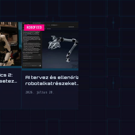
ROBOFEED
ROBOFEED
cs 2:
AI tervez és ellenőriz
esetező
robotalkatrészeket
Tau Robotic
egyszerű angolból
humanoid ta
2026. július 28.
Franciscób
2026. július 28.