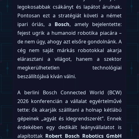
legokosabbak csákányt és lapátot árulnak.
Pontosan ezt a stratégiát követi a német
ipari óriás, a
Bosch
, amely bejelentette:
fejest ugrik a humanoid robotika piacára –
de nem úgy, ahogy azt elsőre gondolnánk. A
cég nem saját márkás robotokkal akarja
elárasztani a világot, hanem a szektor
megkerülhetetlen technológiai
beszállítójává kíván válni.
A berlini Bosch Connected World (BCW)
2026 konferencián a vállalat egyértelművé
tette: ők akarják szállítani a holnap kétlábú
gépeinek „agyát és idegrendszerét”. Ennek
érdekében egy dedikált leányvállalatot is
alapítottak
Robert Bosch Robotics GmbH