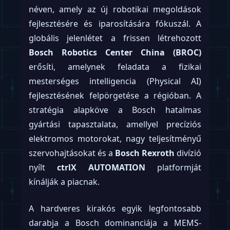
néven, amely az új robotikai megoldások
fejlesztésére és iparosítására fókuszál. A
globális jelenlétet a frissen létrehozott
Bosch Robotics Center China (BROC)
erősíti, amelynek feladata a fizikai
mesterséges intelligencia (Physical AI)
fejlesztésének felpörgetése a régióban. A
stratégia alapköve a Bosch hatalmas
gyártási tapasztalata, amellyel precíziós
elektromos motorokat, nagy teljesítményű
szervohajtásokat és a
Bosch Rexroth
divízió
nyílt
ctrlX AUTOMATION
platformját
kínálják a piacnak.
A hardveres kirakós egyik legfontosabb
darabja a Bosch dominanciája a MEMS-