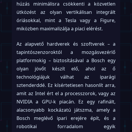
húzás minimálisra csökkenti a közvetlen
ütközést az olyan vertikálisan integrált
óriásokkal, mint a Tesla vagy a Figure,
miközben maximalizálja a piaci elérést.
Az alapvető hardverek és szoftverek – a
tapintószenzoroktól a mozgásvezérlő
platformokig – biztosításával a Bosch egy
olyan jövőt készít elő, ahol az ő
technológiájuk válhat az iparági
sztenderddé. Ez kísértetiesen hasonlít arra,
amit az Intel ért el a processzorok, vagy az
NVIDIA a GPU-k piacán. Ez egy rafinált,
alacsonyabb kockázatú játszma, amely a
Bosch meglévő ipari erejére épít, és a
robotikai forradalom egyik