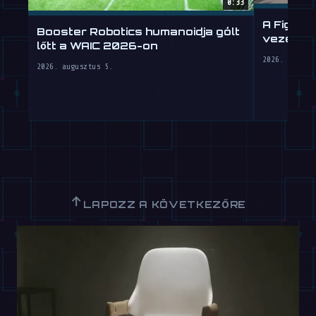
0:33
A Figure
Booster Robotics humanoidja gólt
vezetni 
lőtt a WAIC 2026-on
2026. július
2026. augusztus 5.
↑
LAPOZZ A KÖVETKEZŐRE