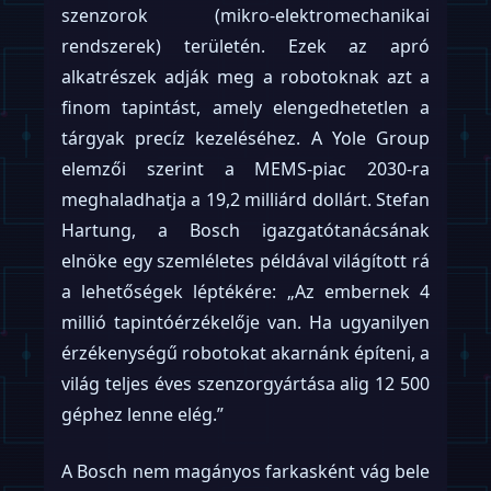
szenzorok (mikro-elektromechanikai
rendszerek) területén. Ezek az apró
alkatrészek adják meg a robotoknak azt a
finom tapintást, amely elengedhetetlen a
tárgyak precíz kezeléséhez. A Yole Group
elemzői szerint a MEMS-piac 2030-ra
meghaladhatja a 19,2 milliárd dollárt. Stefan
Hartung, a Bosch igazgatótanácsának
elnöke egy szemléletes példával világított rá
a lehetőségek léptékére: „Az embernek 4
millió tapintóérzékelője van. Ha ugyanilyen
érzékenységű robotokat akarnánk építeni, a
világ teljes éves szenzorgyártása alig 12 500
géphez lenne elég.”
A Bosch nem magányos farkasként vág bele