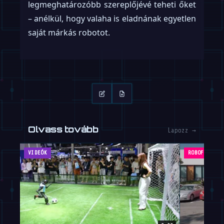
legmeghatározóbb szereplőjévé teheti őket
– anélkül, hogy valaha is eladnának egyetlen
saját márkás robotot.
Olvass tovább
Lapozz →
VIDEÓK
ROBOFEED