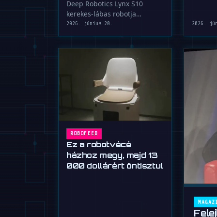
félig kőszáli kecske
Deep Robotics Lynx S10
kerekes-lábas robotja
bámulatos módon vált a
2026. június 20.
2026. jú
gurulás és a mászás …
ROBOFEED
Ez a robotvécé
házhoz megy, majd 13
000 dollárért öntisztul
MAGAZ
Fele