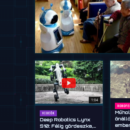
1:04
ROBOFE
Műhol
VIDEÓK
önálló
Deep Robotics Lynx
ember
S10: Félig gördeszka,