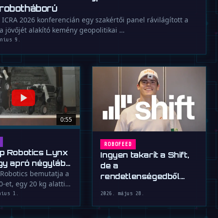
 robotháború
 ICRA 2026 konferencián egy szakértői panel rávilágított a
a jövőjét alakító kemény geopolitikai …
únius 9.
0:55
ROBOFEED
p Robotics Lynx
Ingyen takarít a Shift,
gy apró négylábú
de a
yeteg
Robotics bemutatja a
rendetlenségedből
-et, egy 20 kg alatti
tanul a robot
út, amely 8 m/s feletti
nius 1.
2026. május 28.