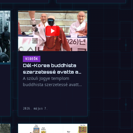
VIDEÓK
Dél-Korea buddhista
szerzetessé avatta a
Unitree G1 robotot
A szöuli Jogye templom
buddhista szerzetessé avatta
Gabi-t, a Unitree G1 robotot,
egyedi …
2026. május 7.