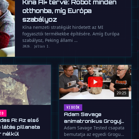
Kína AI+ terve: Robot minden
otthonba, míg Európa
szabályoz
Kína nemzeti stratégiát hirdetett az MI
fogyasztói termékekbe építésére. Amíg Európa
szabályoz, Peking állami …
2026. július 1.
20:25
VIDEÓK
Adam Savage
ED
das AI: Az első
animatronikus Groguja
 látás pillanata
egy mérnöki mestermű
Adam Savage Tested csapata
 nélkül
bemutatja az egyedi Grogu