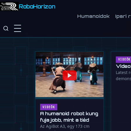
RoboHorizon
Felejtse el az utópisztikus AI-álmokat.
Humanoidok
Ipari 
stratégia 10 millió robot bevetésére a 
2026. július 8.
VIDEÓK
Video
Latest r
demonst
insight
VIDEÓK
A humanoid robot kung
fuja jobb, mint a tiéd
Az AgiBot A3, egy 173 cm