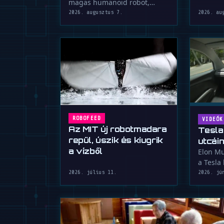
magas humanoid robot,
meglepően folyékony és
2026. augusztus 7.
2026. au
agilis kung fu …
ROBOFEED
VIDEÓK
Az MIT új robotmadara
Tesla
repül, úszik és kiugrik
utcái
a vízből
pedál
Elon Mu
a Tesla
nélküli
2026. július 11.
2026. jú
…