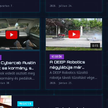
30 …
gusztus 7.
2026. július 24.
0:15
VIDEÓK
A DEEP Robotics
 Cybercab Austin
négylábúja már
n: se kormány, se
tűzoltóként is
A DEEP Robotics tűzoltó
ok
sk videót osztott meg
robotja távoli tűzoltást végez,
bevethető
 kormány és pedálok
így a veszélyes lángokkal
 Cybercab modelljéről
nius 30.
2026. június 25.
nem az …
MAGAZIN