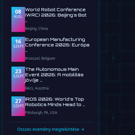
World Robot Conference
08
(WRC) 2026: Beijing's Bot
AUG.
…
Beijing, China
European Manufacturing
16
Conference 2026: Európa
SZEPT.
…
Brüsszel, Belgium
The Autonomous Main
23
Event 2026: A mobilitás
SZEPT.
jövője …
Bécs, Ausztria
IROS 2026: World's Top
27
Robotics Minds Head to …
SZEPT.
Pittsburgh, PA, USA
Összes esemény megtekintése →