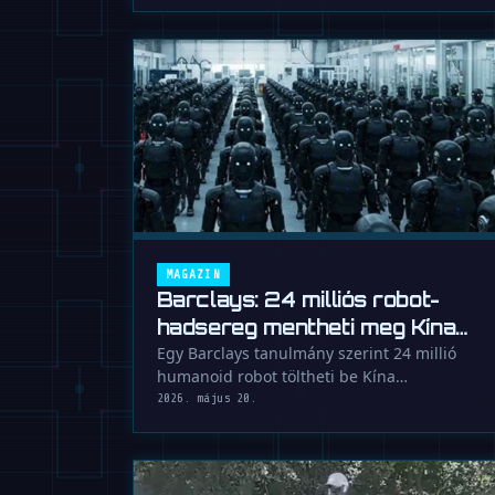
MAGAZIN
Barclays: 24 milliós robot-
hadsereg mentheti meg Kína
gazdaságát
Egy Barclays tanulmány szerint 24 millió
humanoid robot töltheti be Kína
munkaerőhiányának 60 százalékát 2035-ig, …
2026. május 20.