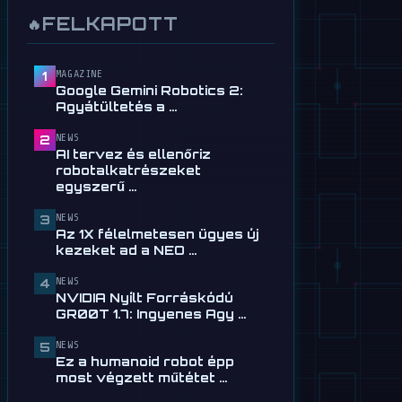
📰
AI tervez és ellenőriz
robotalkatrészeket egyszerű
FELKAPOTT
🔥
angolból
július 28
MAGAZINE
1
📰
Tau Robotics: 30 dolláros
Google Gemini Robotics 2:
humanoid takarítás San …
Agyátültetés a …
július 28
NEWS
2
📰
Az 1X félelmetesen ügyes új
AI tervez és ellenőriz
kezeket ad a NEO
robotalkatrészeket
humanoidnak
egyszerű …
július 24
NEWS
3
🎬
Az Unitree új robotkutyája
Az 1X félelmetesen ügyes új
kerekeken gurul a
kezeket ad a NEO …
rémálmaink elől
NEWS
4
július 24
NVIDIA Nyílt Forráskódú
GR00T 1.7: Ingyenes Agy …
📰
NVIDIA Nyílt Forráskódú
GR00T 1.7: Ingyenes Agy …
NEWS
5
július 13
Ez a humanoid robot épp
most végzett műtétet …