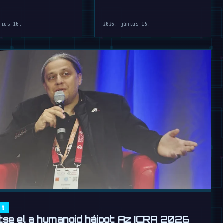
mögötti komplex
animatronicát, amely …
nius 16.
2026. június 15.
IN
jtse el a humanoid hájpot: Az ICRA 2026