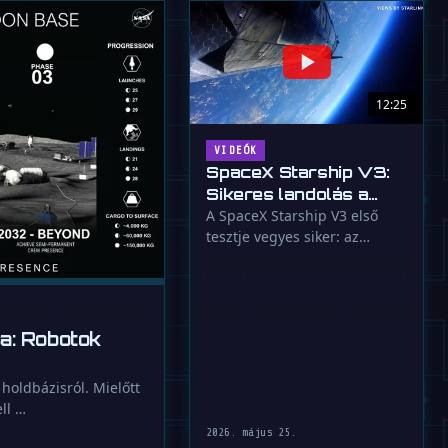
12:25
VIDEÓK
SpaceX Starship V3:
Sikeres landolás a
hordozó tüzes vége
A SpaceX Starship V3 első
tesztje vegyes siker: az
után
űrhajó túlélte a visszatérést
és …
a: Robotok
 holdbázisról. Mielőtt
ll …
2026. május 25.