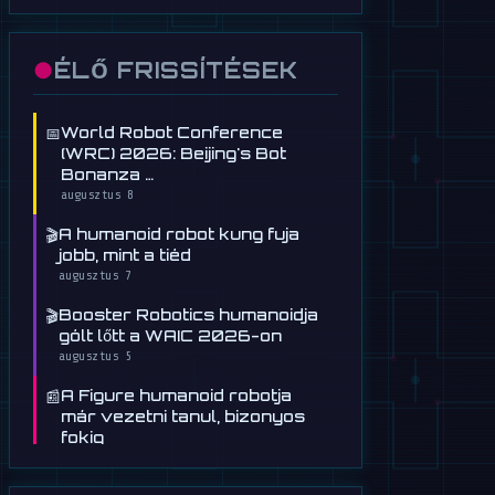
●
ÉLŐ FRISSÍTÉSEK
📅
World Robot Conference
(WRC) 2026: Beijing's Bot
Bonanza …
augusztus 8
🎬
A humanoid robot kung fuja
jobb, mint a tiéd
augusztus 7
🎬
Booster Robotics humanoidja
gólt lőtt a WAIC 2026-on
augusztus 5
📰
A Figure humanoid robotja
már vezetni tanul, bizonyos
fokig
július 30