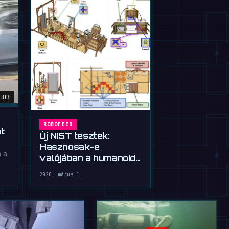
1:03
ROBOFEED
t
Új NIST tesztek:
Hasznosak-e
a a
valójában a humanoid
robotok?
2026. május 1.