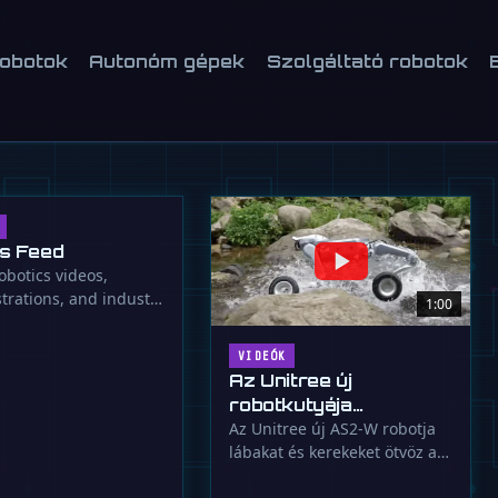
 Japán új Noetra terve egy pragmatikus
robotok
Autonóm gépek
Szolgáltató robotok
demográfiai válság ellen.
s Feed
obotics videos,
rations, and industry
1:00
s
VIDEÓK
Az Unitree új
robotkutyája
kerekeken gurul a
Az Unitree új AS2-W robotja
lábakat és kerekeket ötvöz a
rémálmaink elől
sebességért. 16 kg-ot bír el