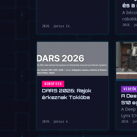
és a
A bécsi
robotik
2026. j
2026. június 14.
ROBOFEED
VIDEÓK
DARS 2026: Rajok
A Dee
érkeznek Tokióba
S10 e
szörn
A Deep 
Lynx S10
négyláb
2026. június 4.
2026. jú
…