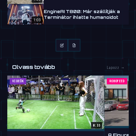
EngineAI T800: Már szállítják a
Terminátor ihlette humanoidot
1:03
Olvass tovább
Lapozz →
VIDEÓK
ROBOFEED
0:33
A Figure h