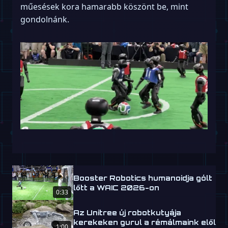
műesések kora hamarabb köszönt be, mint
gondolnánk.
Booster Robotics humanoidja gólt
lőtt a WAIC 2026-on
0:33
Az Unitree új robotkutyája
kerekeken gurul a rémálmaink elől
1:00