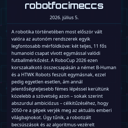
robotfocimeccs
2026. július 5.
A robotika történetében most először vált
valóra az autonóm rendszerek egyik
legfontosabb mérföldköve: két teljes, 11 fős
humanoid csapat vívott egymással valódi
futballmérkőzést. A RoboCup 2026 ezen
korszakalkotó összecsapásán a német B-Human
és a HTWK Robots feszült egymásnak, ezzel
pedig egyetlen esetlen, ám annál
jelentőségteljesebb fémes lépéssel kerültünk
közelebb a szövetség azon – sokak szerint
abszurdul ambiciózus – célkitűzéséhez, hogy
2050-re a gépek verjék meg az aktuális emberi
világbajnokot. Úgy tűnik, a robotizált
becsúszások és az algoritmus-vezérelt