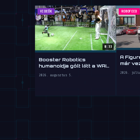
VIDEÓK
ROBOFEED
0:33
A Figur
Booster Robotics
már vez
humanoidja gólt lőtt a WAIC
fokig
2026-on
2026. júli
2026. augusztus 5.