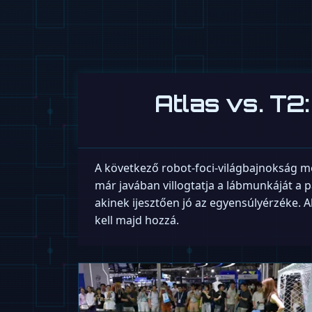
Atlas vs. T2
A következő robot-foci-világbajnokság m
már javában villogtatja a lábmunkáját a 
akinek ijesztően jó az egyensúlyérzéke. A
kell majd hozzá.