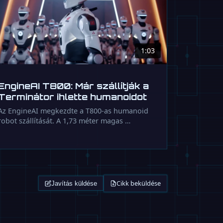
1:03
EngineAI T800: Már szállítják a
Terminátor ihlette humanoidot
Az EngineAI megkezdte a T800-as humanoid
robot szállítását. A 1,73 méter magas …
Cikk beküldése
Javítás küldése