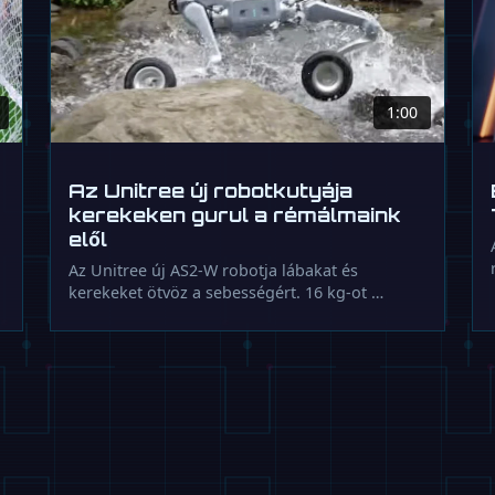
1:00
Az Unitree új robotkutyája
kerekeken gurul a rémálmaink
elől
Az Unitree új AS2-W robotja lábakat és
kerekeket ötvöz a sebességért. 16 kg-ot …