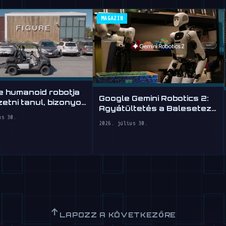
MAGAZIN
e humanoid robotja
Google Gemini Robotics 2:
etni tanul, bizonyos
Agyátültetés a Balesetező
Robotoknak
us 30.
2026. július 30.
↑
LAPOZZ A KÖVETKEZŐRE