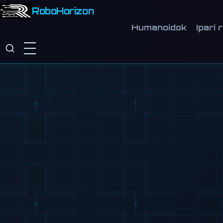
RoboHorizon
Humanoidok
Ipari 