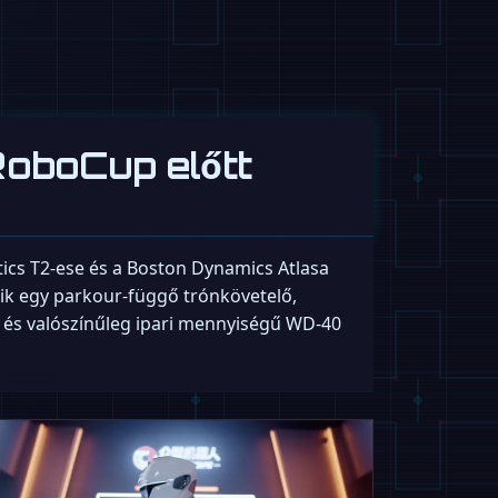
RoboCup előtt
ics T2-ese és a Boston Dynamics Atlasa
sik egy parkour-függő trónkövetelő,
r, és valószínűleg ipari mennyiségű WD-40