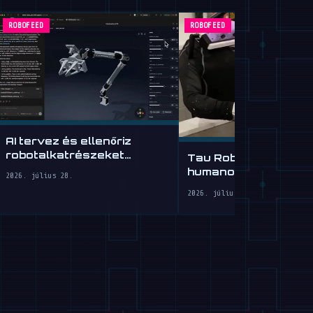
ROBOFEED
ROBOFEED
AI tervez és ellenőriz
robotalkatrészeket
Tau Robotics: 30 dol
egyszerű angolból
humanoid takarítás 
2026. július 28.
Franciscóban
2026. július 28.