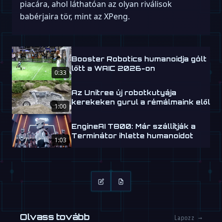
piacára, ahol láthatóan az olyan riválisok
babérjaira tör, mint az XPeng.
Booster Robotics humanoidja gólt
lőtt a WAIC 2026-on
0:33
Az Unitree új robotkutyája
kerekeken gurul a rémálmaink elől
1:00
EngineAI T800: Már szállítják a
Terminátor ihlette humanoidot
1:03
Olvass tovább
Lapozz →