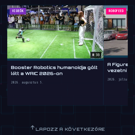
VIDEÓK
ROBOFEED
0:33
A Figure h
Booster Robotics humanoidja gólt
vezetni ta
lőtt a WAIC 2026-on
2026. július 30
2026. augusztus 5.
↑
LAPOZZ A KÖVETKEZŐRE