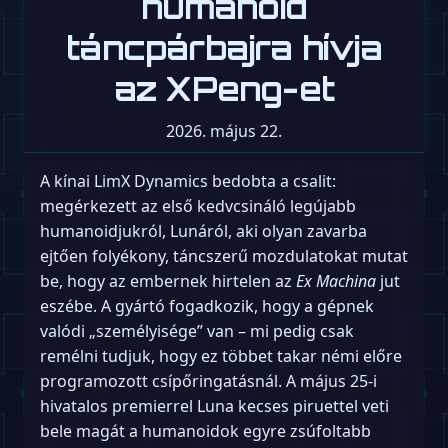
humanoid
táncpárbajra hívja
az XPeng-et
2026. május 22.
A kínai LimX Dynamics bedobta a csalit:
megérkezett az első kedvcsináló legújabb
humanoidjukról, Lunáról, aki olyan zavarba
ejtően folyékony, táncszerű mozdulatokat mutat
be, hogy az embernek hirtelen az
Ex Machina
jut
eszébe. A gyártó fogadkozik, hogy a gépnek
valódi „személyisége” van – mi pedig csak
remélni tudjuk, hogy ez többet takar némi előre
programozott csípőringatásnál. A május 25-i
hivatalos premierrel Luna kecses piruettel veti
bele magát a humanoidok egyre zsúfoltabb