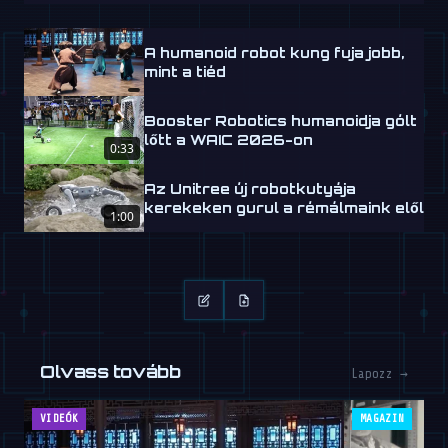
A humanoid robot kung fuja jobb,
mint a tiéd
Booster Robotics humanoidja gólt
lőtt a WAIC 2026-on
0:33
Az Unitree új robotkutyája
kerekeken gurul a rémálmaink elől
1:00
Olvass tovább
Lapozz →
VIDEÓK
MAGAZIN