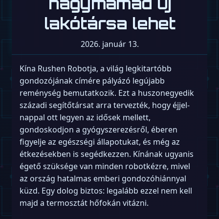
nagymamád új
lakótársa lehet
2026. január 13.
Kína Rushen Robotja, a világ legkitartóbb
gondozójának címére pályázó legújabb
reménység bemutatkozik. Ezt a huszonegyedik
századi segítőtársat arra tervezték, hogy éjjel-
nappal ott legyen az idősek mellett,
gondoskodjon a gyógyszerezésről, éberen
figyelje az egészségi állapotukat, és még az
étkezésekben is segédkezzen. Kínának ugyanis
égető szüksége van minden robotkézre, mivel
az ország hatalmas emberi gondozóhiánnyal
küzd. Egy dolog biztos: legalább ezzel nem kell
majd a termosztát hőfokán vitázni.