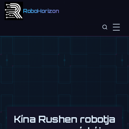
RoboHorizon
Kína Rushen robotja