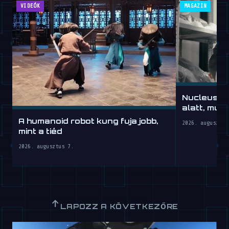
VIDEÓK
MAGAZIN
Nucleus: 
alatt, mun
A humanoid robot kung fuja jobb,
2026. augusztus
mint a tiéd
2026. augusztus 7.
↑
LAPOZZ A KÖVETKEZŐRE