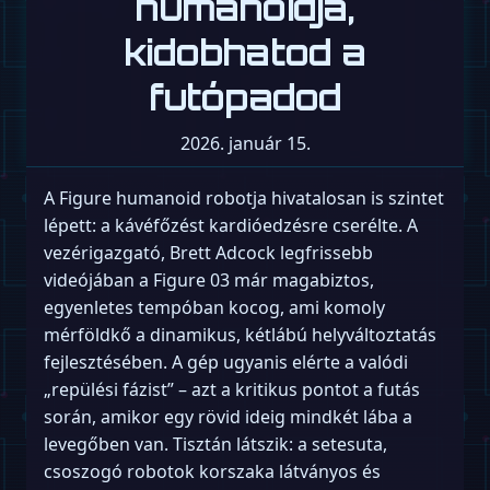
humanoidja,
kidobhatod a
futópadod
2026. január 15.
A Figure humanoid robotja hivatalosan is szintet
lépett: a kávéfőzést kardióedzésre cserélte. A
vezérigazgató, Brett Adcock legfrissebb
videójában a Figure 03 már magabiztos,
egyenletes tempóban kocog, ami komoly
mérföldkő a dinamikus, kétlábú helyváltoztatás
fejlesztésében. A gép ugyanis elérte a valódi
„repülési fázist” – azt a kritikus pontot a futás
során, amikor egy rövid ideig mindkét lába a
levegőben van. Tisztán látszik: a setesuta,
csoszogó robotok korszaka látványos és