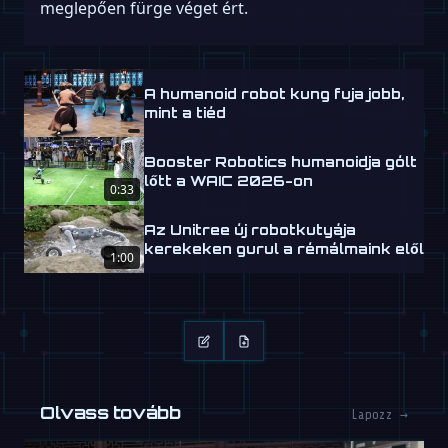
meglepően fürge véget ért.
A humanoid robot kung fuja jobb,
mint a tiéd
Booster Robotics humanoidja gólt
lőtt a WAIC 2026-on
0:33
Az Unitree új robotkutyája
kerekeken gurul a rémálmaink elől
1:00
Olvass tovább
Lapozz →