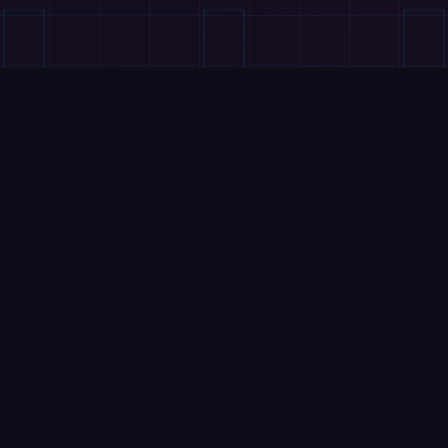
VIDEÓK
EngineAI T800 fut,