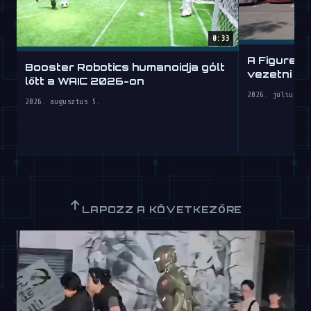
0:33
A Figure h
Booster Robotics humanoidja gólt
vezetni ta
lőtt a WAIC 2026-on
2026. július 30
2026. augusztus 5.
↑
LAPOZZ A KÖVETKEZŐRE