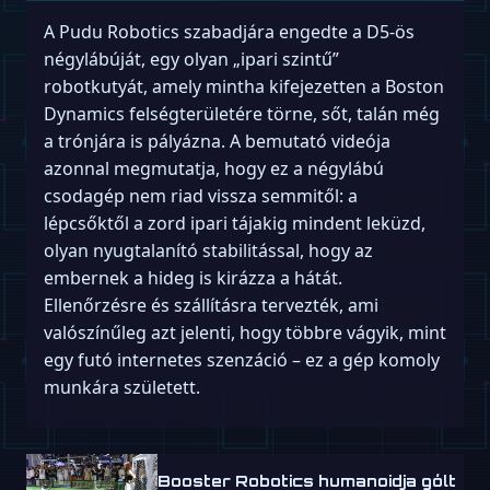
A Pudu Robotics szabadjára engedte a D5-ös
négylábúját, egy olyan „ipari szintű”
robotkutyát, amely mintha kifejezetten a Boston
Dynamics felségterületére törne, sőt, talán még
a trónjára is pályázna. A bemutató videója
azonnal megmutatja, hogy ez a négylábú
csodagép nem riad vissza semmitől: a
lépcsőktől a zord ipari tájakig mindent leküzd,
olyan nyugtalanító stabilitással, hogy az
embernek a hideg is kirázza a hátát.
Ellenőrzésre és szállításra tervezték, ami
valószínűleg azt jelenti, hogy többre vágyik, mint
egy futó internetes szenzáció – ez a gép komoly
munkára született.
Booster Robotics humanoidja gólt