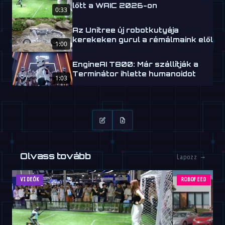
lőtt a WAIC 2026-on
0:33
Az Unitree új robotkutyája
kerekeken gurul a rémálmaink elől
1:00
EngineAI T800: Már szállítják a
Terminátor ihlette humanoidot
1:03
Olvass tovább
Lapozz →
VIDEÓK
ROBOFEED