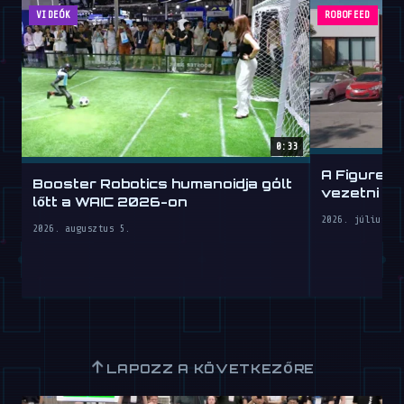
VIDEÓK
ROBOFEED
0:33
A Figure h
Booster Robotics humanoidja gólt
vezetni ta
lőtt a WAIC 2026-on
2026. július 30
2026. augusztus 5.
↑
LAPOZZ A KÖVETKEZŐRE