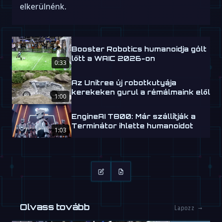
elkerülnénk.
Booster Robotics humanoidja gólt
lőtt a WAIC 2026-on
0:33
Az Unitree új robotkutyája
kerekeken gurul a rémálmaink elől
1:00
EngineAI T800: Már szállítják a
Terminátor ihlette humanoidot
1:03
Olvass tovább
Lapozz →