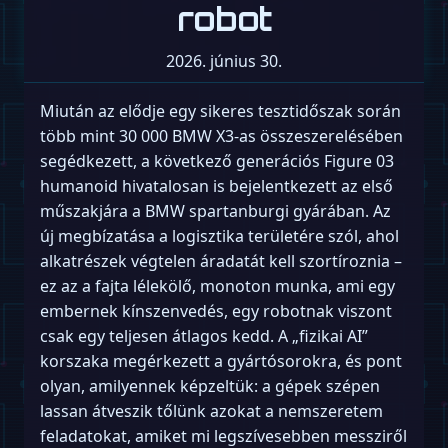
robot
2026. június 30.
Miután az elődje egy sikeres tesztidőszak során
több mint 30 000 BMW X3-as összeszerelésében
segédkezett, a következő generációs Figure 03
humanoid hivatalosan is bejelentkezett az első
műszakjára a BMW spartanburgi gyárában. Az
új megbízatása a logisztika területére szól, ahol
alkatrészek végtelen áradatát kell szortíroznia –
ez az a fajta lélekölő, monoton munka, ami egy
embernek kínszenvedés, egy robotnak viszont
csak egy teljesen átlagos kedd. A „fizikai AI”
korszaka megérkezett a gyártósorokra, és pont
olyan, amilyennek képzeltük: a gépek szépen
lassan átveszik tőlünk azokat a nemszeretem
feladatokat, amiket mi legszívesebben messziről