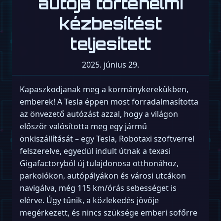
autója történelmi
kézbesítést
teljesített
2025. június 29.
Kapaszkodjanak meg a kormánykerekükben,
emberek! A Tesla éppen most forradalmasította
az önvezető autózást azzal, hogy a világon
először valósította meg egy jármű
önkiszállítását – egy Tesla, Robotaxi szoftverrel
felszerelve, egyedül indult útnak a texasi
Gigafactoryból új tulajdonosa otthonához,
parkolókon, autópályákon és városi utcákon
navigálva, még 115 km/órás sebességet is
elérve. Úgy tűnik, a közlekedés jövője
megérkezett, és nincs szüksége emberi sofőrre