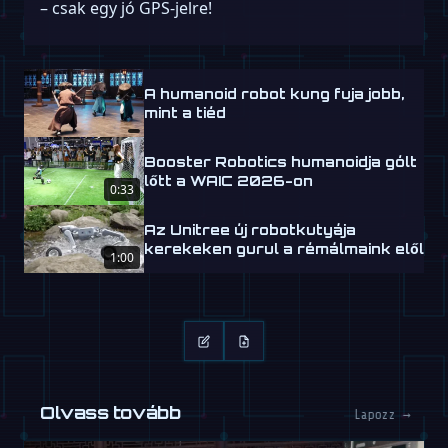
– csak egy jó GPS-jelre!
A humanoid robot kung fuja jobb,
mint a tiéd
Booster Robotics humanoidja gólt
lőtt a WAIC 2026-on
0:33
Az Unitree új robotkutyája
kerekeken gurul a rémálmaink elől
1:00
Olvass tovább
Lapozz →