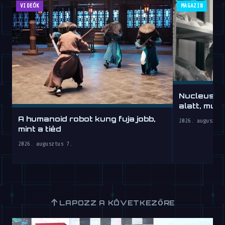
VIDEÓK
MAGAZIN
Nucleus: 
alatt, mun
A humanoid robot kung fuja jobb,
2026. augusztus
mint a tiéd
2026. augusztus 7.
↑
LAPOZZ A KÖVETKEZŐRE