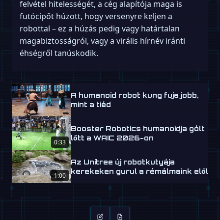
felvétel hitelességét, a cég alapítója maga is
futócipőt húzott, hogy versenyre keljen a
robottal – ez a húzás pedig vagy határtalan
magabiztosságról, vagy a virális hírnév iránti
éhségről tanúskodik.
A humanoid robot kung fuja jobb,
mint a tiéd
Booster Robotics humanoidja gólt
lőtt a WAIC 2026-on
0:33
Az Unitree új robotkutyája
kerekeken gurul a rémálmaink elől
1:00