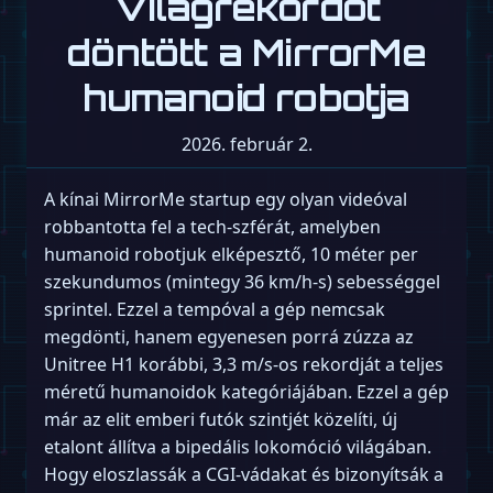
Világrekordot
döntött a MirrorMe
humanoid robotja
2026. február 2.
A kínai MirrorMe startup egy olyan videóval
robbantotta fel a tech-szférát, amelyben
humanoid robotjuk elképesztő, 10 méter per
szekundumos (mintegy 36 km/h-s) sebességgel
sprintel. Ezzel a tempóval a gép nemcsak
megdönti, hanem egyenesen porrá zúzza az
Unitree H1 korábbi, 3,3 m/s-os rekordját a teljes
méretű humanoidok kategóriájában. Ezzel a gép
már az elit emberi futók szintjét közelíti, új
etalont állítva a bipedális lokomóció világában.
Hogy eloszlassák a CGI-vádakat és bizonyítsák a