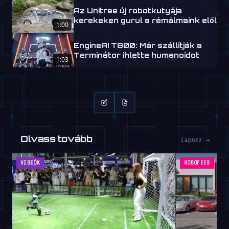
Az Unitree új robotkutyája
kerekeken gurul a rémálmaink elől
1:00
EngineAI T800: Már szállítják a
Terminátor ihlette humanoidot
1:03
Olvass tovább
Lapozz →
VIDEÓK
ROBOFEED