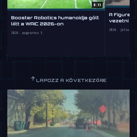
0:33
A Figure h
Booster Robotics humanoidja gólt
vezetni ta
lőtt a WAIC 2026-on
2026. július 30
2026. augusztus 5.
↑
LAPOZZ A KÖVETKEZŐRE