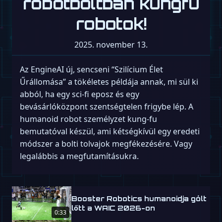
robotboltban kungfu
robotok!
2025. november 13.
Az EngineAI új, sencseni “Szilícium Élet
Űrállomása” a tökéletes példája annak, mi sül ki
abból, ha egy sci-fi eposz és egy
bevásárlóközpont szentségtelen frigybe lép. A
humanoid robot személyzet kung-fu
bemutatóval készül, ami kétségkívül egy eredeti
módszer a bolti tolvajok megfékezésére. Vagy
legalábbis a megfutamításukra.
Booster Robotics humanoidja gólt
lőtt a WAIC 2026-on
0:33